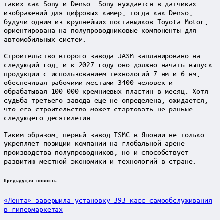
таких как Sony и Denso. Sony нуждается в датчиках
изображений для цифровых камер, тогда как Denso,
будучи одним из крупнейших поставщиков Toyota Motor,
ориентирована на полупроводниковые компоненты для
автомобильных систем.
Строительство второго завода JASM запланировано на
следующий год, и к 2027 году оно должно начать выпуск
продукции с использованием технологий 7 нм и 6 нм,
обеспечивая рабочими местами 3400 человек и
обрабатывая 100 000 кремниевых пластин в месяц. Хотя
судьба третьего завода еще не определена, ожидается,
что его строительство может стартовать не раньше
следующего десятилетия.
Таким образом, первый завод TSMC в Японии не только
укрепляет позиции компании на глобальной арене
производства полупроводников, но и способствует
развитию местной экономики и технологий в стране.
Post
Предыдущая новость
navigation
«Лента» завершила установку 393 касс самообслуживания
в гипермаркетах