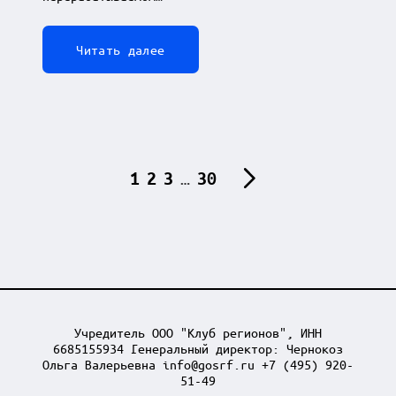
Читать далее
Пагинация
1
2
3
…
30
NEXT
записей
PAGE
Учредитель ООО "Клуб регионов", ИНН
6685155934 Генеральный директор: Чернокоз
Ольга Валерьевна info@gosrf.ru +7 (495) 920-
51-49