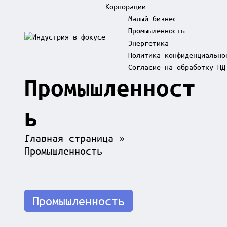
Корпорации
Малый бизнес
Промышленность
Skip
Энергетика
to
И
content
Политика конфиденциально
н
д
Согласие на обработку ПД
у
Промышленност
с
т
р
ь
и
я
Главная страница
»
в
ф
Промышленность
о
к
у
с
Posted
е
Промышленность
in