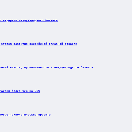
т издержки международного бизнеса
 этапом развития российской алмазной отрасли
телей власти, промышленности и международного бизнеса
России более чем на 20%
новые технологические проекты