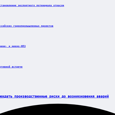
становление экспортного потенциала отрасли
ссийских горнопромышленных проектов
мини- и микро-НПЗ
ртивной встрече
еждать производственные риски до возникновения аварий