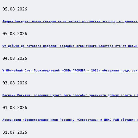
05.08.2026
Андрей Беседин: новые санкции не остановят российский экспорт, но увелича
05.08.2026
От добычи до готового изделия: создание ограночного кластера станет новым
04.08.2026
V Юбилейный Слёт Производителей «СИЛА ПРОРЫВА — 2026» объединил представи
03.08.2026
Василий Ракитин: освоение Сухого Лога способно увеличить добычу золота в 
01.08.2026
Ассоциация «Горнопромышленники России», «Северсталь» и ИНХС РАН обсудили 
31.07.2026