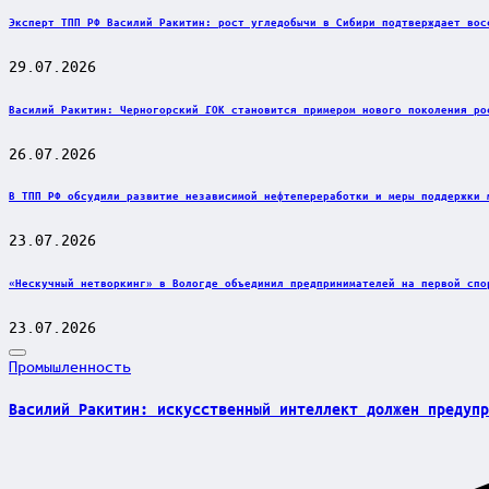
Эксперт ТПП РФ Василий Ракитин: рост угледобычи в Сибири подтверждает вос
29.07.2026
Василий Ракитин: Черногорский ГОК становится примером нового поколения ро
26.07.2026
В ТПП РФ обсудили развитие независимой нефтепереработки и меры поддержки 
23.07.2026
«Нескучный нетворкинг» в Вологде объединил предпринимателей на первой спо
23.07.2026
Posted
Промышленность
in
Василий Ракитин: искусственный интеллект должен предупр