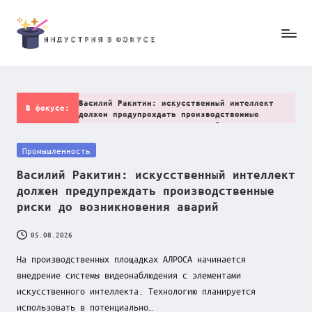
Skip
to
И
content
н
Василий Ракитин: искусственный интеллект
д
В фокусе:
должен предупреждать производственные
риски до возникновения аварий
у
05.08.2026
Posted
Промышленность
Андрей Беседин: новые санкции не
с
остановят российский экспорт, но увеличат
in
Василий Ракитин: искусственный интеллект
издержки международного бизнеса
т
05.08.2026
должен предупреждать производственные
От добычи до готового изделия: создание
р
риски до возникновения аварий
ограночного кластера станет новым этапом
развития российской алмазной отрасли
и
04.08.2026
05.08.2026
V Юбилейный Слёт Производителей «СИЛА
я
ПРОРЫВА — 2026» объединил представителей
На производственных площадках АЛРОСА начинается
власти, промышленности и международного
в
внедрение системы видеонаблюдения с элементами
бизнеса
искусственного интеллекта. Технологию планируется
03.08.2026
ф
Василий Ракитин: освоение Сухого Лога
использовать в потенциально…