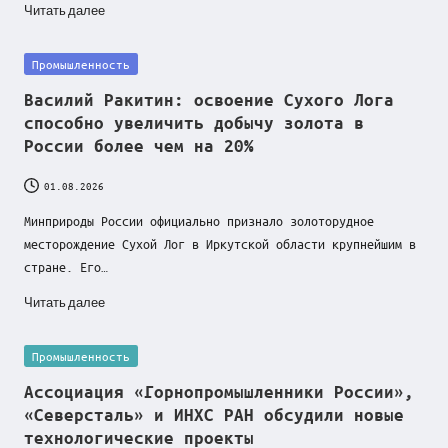
Читать далее
Posted
Промышленность
in
Василий Ракитин: освоение Сухого Лога
способно увеличить добычу золота в
России более чем на 20%
01.08.2026
Минприроды России официально признало золоторудное
месторождение Сухой Лог в Иркутской области крупнейшим в
стране. Его…
Читать далее
Posted
Промышленность
in
Ассоциация «Горнопромышленники России»,
«Северсталь» и ИНХС РАН обсудили новые
технологические проекты