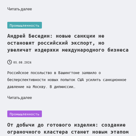
способно увеличить добычу золота в России
о
более чем на 20%
Читать далее
01.08.2026
к
Ассоциация «Горнопромышленники России»,
«Северсталь» и ИНХС РАН обсудили новые
Posted
Промышленность
у
технологические проекты
in
31.07.2026
Андрей Беседин: новые санкции не
с
Эксперт ТПП РФ Василий Ракитин: рост
остановят российский экспорт, но
угледобычи в Сибири подтверждает
е
восстановление экспортного потенциала
увеличат издержки международного бизнеса
отрасли
29.07.2026
05.08.2026
Василий Ракитин: Черногорский ГОК
становится примером нового поколения
Российское посольство в Вашингтоне заявило о
российских горнопромышленных проектов
26.07.2026
бесперспективности новых попыток США усилить санкционное
В ТПП РФ обсудили развитие независимой
давление на Москву. В дипмиссии…
нефтепереработки и меры поддержки мини- и
микро-НПЗ
Читать далее
23.07.2026
«Нескучный нетворкинг» в Вологде
объединил предпринимателей на первой
Posted
Промышленность
спортивной встрече
23.07.2026
in
От добычи до готового изделия: создание
ограночного кластера станет новым этапом