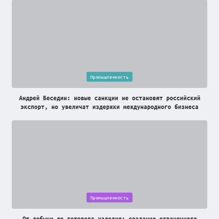
Posted
Промышленность
in
Андрей Беседин: новые санкции не остановят российский
экспорт, но увеличат издержки международного бизнеса
Posted
Промышленность
in
От добычи до готового изделия: создание ограночного