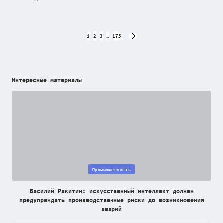
Пагинация
1
2
3
…
175
NEXT
PAGE
записей
Интересные материалы
Posted
Промышленность
in
Василий Ракитин: искусственный интеллект должен
предупреждать производственные риски до возникновения
аварий