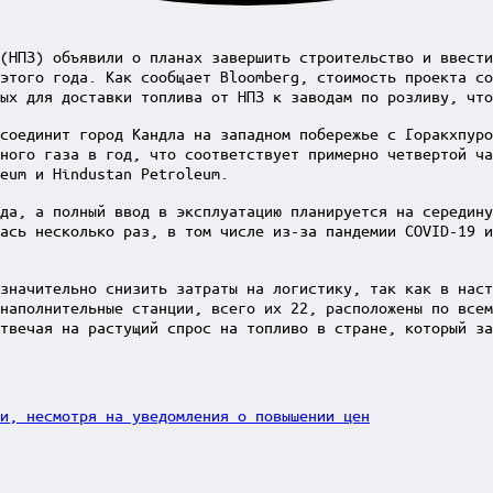
(НПЗ) объявили о планах завершить строительство и ввест
этого года. Как сообщает Bloomberg, стоимость проекта со
ых для доставки топлива от НПЗ к заводам по розливу, чт
соединит город Кандла на западном побережье с Горакхпур
ного газа в год, что соответствует примерно четвертой ча
eum и Hindustan Petroleum.
да, а полный ввод в эксплуатацию планируется на середин
ась несколько раз, в том числе из-за пандемии COVID-19 
значительно снизить затраты на логистику, так как в наст
наполнительные станции, всего их 22, расположены по всем
твечая на растущий спрос на топливо в стране, который за
и, несмотря на уведомления о повышении цен