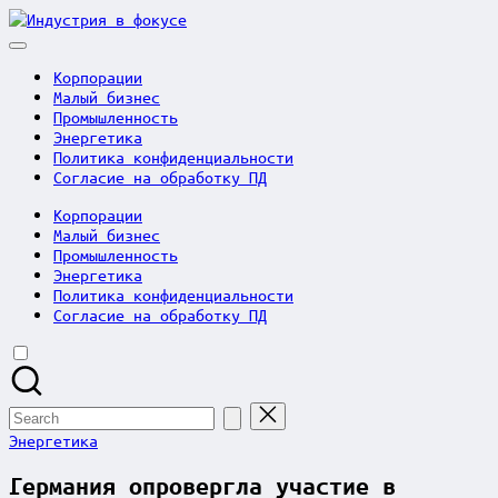
Skip
Индустрия
to
в
content
фокусе
Корпорации
Малый бизнес
Промышленность
Энергетика
Политика конфиденциальности
Согласие на обработку ПД
Корпорации
Малый бизнес
Промышленность
Энергетика
Политика конфиденциальности
Согласие на обработку ПД
Search
for:
Posted
Энергетика
in
Германия опровергла участие в