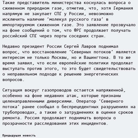
Также представитель министерства коснулась вопроса о
сжиженном природном газе, отметив, что, хотя Германия
напрямую не закупает СПГ у России, невозможно
исключить наличие ‘молекул русского газа’ в
импортируемом сжиженном газе. Это заявление прозвучало
на фоне сообщений о том, что ФРГ продолжает получать
российский СПГ через порты соседних стран.
Недавно президент России Сергей Лавров поднимал
вопрос, что восстановление ‘Северных потоков’ является
интересом не только Москвы, но и Вашингтона. В то же
время заявил, что если европейские политики продолжат
выступать против этого, то это будет свидетельствовать
о неправильном подходе к решению энергетических
вопросов.
Ситуация вокруг газопроводов остается напряженной,
особенно на фоне недавних атак, которые признаны
целенаправленными диверсиями. Оператор ‘Северного
потока’ ранее сообщал о беспрецедентных разрушениях на
трубопроводах, а также о затруднениях в оценке сроков
ремонта. Россия продолжает поднимать вопросы о
прозрачности расследования этих инцидентов.
Post
Предыдущая новость