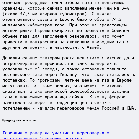
отмечают рекордные темпы отбора газа из подземных
хранилищ, которые сейчас заполнены менее чем на 34%
(около 37,5 миллиардов кубометров). С начала
отопительного сезона в Европе было отобрано 74,5
миллиарда кубометров газа. При этом на предстоящем
летнем рынке Европы ожидается потребность в большем
объеме газа для заполнения резервуаров, что может
привести к конкуренции за сжиженный природный газ с
другими регионами, в частности, с Азией.
Дополнительным фактором роста цен стало снижение доли
ветрогенерации в производстве электроэнергии в
условиях зимней погоды, а также остановка транзита
российского газа через Украину, что также сказалось на
поставках. По прогнозам, летние цена на газ в Европе
могут оказаться выше зимних, что может негативно
сказаться на экономической целесообразности закачки
газа в подземные хранилища сейчас. К концу февраля
наметился разворот в тенденции цен в связи с
потеплением и началом переговоров между Россией и США.
Post
Предыдущая новость
navigation
Германия опровергла участие в переговорах о
восстановлении ‘Северных потоков’