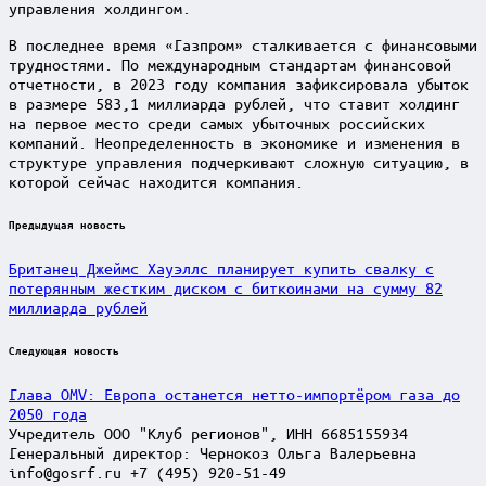
управления холдингом.
В последнее время «Газпром» сталкивается с финансовыми
трудностями. По международным стандартам финансовой
отчетности, в 2023 году компания зафиксировала убыток
в размере 583,1 миллиарда рублей, что ставит холдинг
на первое место среди самых убыточных российских
компаний. Неопределенность в экономике и изменения в
структуре управления подчеркивают сложную ситуацию, в
которой сейчас находится компания.
Post
Предыдущая новость
navigation
Британец Джеймс Хауэллс планирует купить свалку с
потерянным жестким диском с биткоинами на сумму 82
миллиарда рублей
Следующая новость
Глава OMV: Европа останется нетто-импортёром газа до
2050 года
Учредитель ООО "Клуб регионов", ИНН 6685155934
Генеральный директор: Чернокоз Ольга Валерьевна
info@gosrf.ru +7 (495) 920-51-49