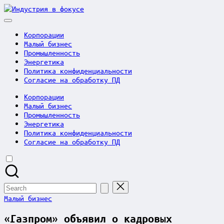
Skip
Индустрия
to
в
content
фокусе
Корпорации
Малый бизнес
Промышленность
Энергетика
Политика конфиденциальности
Согласие на обработку ПД
Корпорации
Малый бизнес
Промышленность
Энергетика
Политика конфиденциальности
Согласие на обработку ПД
Search
for:
Posted
Малый бизнес
in
«Газпром» объявил о кадровых