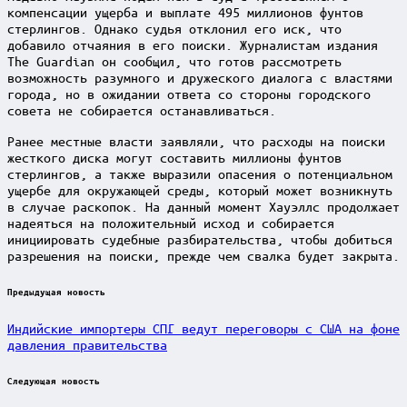
компенсации ущерба и выплате 495 миллионов фунтов
стерлингов. Однако судья отклонил его иск, что
добавило отчаяния в его поиски. Журналистам издания
The Guardian он сообщил, что готов рассмотреть
возможность разумного и дружеского диалога с властями
города, но в ожидании ответа со стороны городского
совета не собирается останавливаться.
Ранее местные власти заявляли, что расходы на поиски
жесткого диска могут составить миллионы фунтов
стерлингов, а также выразили опасения о потенциальном
ущербе для окружающей среды, который может возникнуть
в случае раскопок. На данный момент Хауэллс продолжает
надеяться на положительный исход и собирается
инициировать судебные разбирательства, чтобы добиться
разрешения на поиски, прежде чем свалка будет закрыта.
Post
Предыдущая новость
navigation
Индийские импортеры СПГ ведут переговоры с США на фоне
давления правительства
Следующая новость