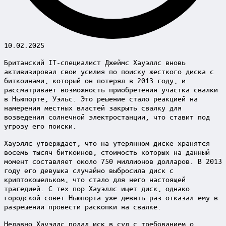
10.02.2025
Британский IT-специалист Джеймс Хауэллс вновь
активизировал свои усилия по поиску жесткого диска с
биткоинами, который он потерял в 2013 году, и
рассматривает возможность приобретения участка свалки
в Ньюпорте, Уэльс. Это решение стало реакцией на
намерения местных властей закрыть свалку для
возведения солнечной электростанции, что ставит под
угрозу его поиски.
Хауэллс утверждает, что на утерянном диске хранятся
восемь тысяч биткоинов, стоимость которых на данный
момент составляет около 750 миллионов долларов. В 2013
году его девушка случайно выбросила диск с
криптокошельком, что стало для него настоящей
трагедией. С тех пор Хауэллс ищет диск, однако
городской совет Ньюпорта уже девять раз отказал ему в
разрешении провести раскопки на свалке.
Недавно Хауэллс подал иск в суд с требованием о