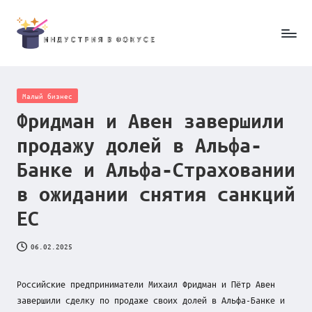
Skip
to
И
content
н
Posted
Малый бизнес
д
in
Фридман и Авен завершили
у
продажу долей в Альфа-
с
Банке и Альфа-Страховании
т
в ожидании снятия санкций
р
ЕС
и
06.02.2025
я
в
Российские предприниматели Михаил Фридман и Пётр Авен
ф
завершили сделку по продаже своих долей в Альфа-Банке и