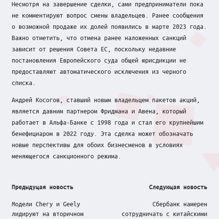
Несмотря на завершение сделки, сами предприниматели пока
не комментируют вопрос смены владельцев. Ранее сообщения
о возможной продаже их долей появились в марте 2023 года.
Важно отметить, что отмена ранее наложенных санкций
зависит от решения Совета ЕС, поскольку недавние
постановления Европейского суда общей юрисдикции не
предоставляют автоматического исключения из черного
списка.
Андрей Косогов, ставший новым владельцем пакетов акций,
является давним партнером Фридмана и Авена, который
работает в Альфа-Банке с 1998 года и стал его крупнейшим
бенефициаром в 2022 году. Эта сделка может обозначать
новые перспективы для обоих бизнесменов в условиях
меняющегося санкционного режима.
Post
Предыдущая новость
Следующая новость
navigation
Модели Chery и Geely
Сбербанк намерен
лидируют на вторичном
сотрудничать с китайскими