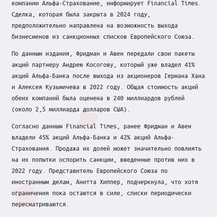
компании Альфа-Страхование, информирует Financial Times.
о
Сделка, которая была закрыта в 2024 году,
к
предположительно направлена на возможность выхода
бизнесменов из санкционных списков Европейского Союза.
у
По данным издания, Фридман и Авен передали свои пакеты
с
акций партнеру Андрею Косогову, который уже владел 41%
акций Альфа-Банка после выхода из акционеров Германа Хана
е
и Алексея Кузьмичева в 2022 году. Общая стоимость акций
обеих компаний была оценена в 240 миллиардов рублей
(около 2,5 миллиарда долларов США).
Согласно данным Financial Times, ранее Фридман и Авен
владели 45% акций Альфа-Банка и 42% акций Альфа-
Страхования. Продажа их долей может значительно повлиять
на их попытки оспорить санкции, введенные против них в
2022 году. Представитель Европейского Союза по
иностранным делам, Анитта Хиппер, подчеркнула, что хотя
ограничения пока остаются в силе, списки периодически
пересматриваются.