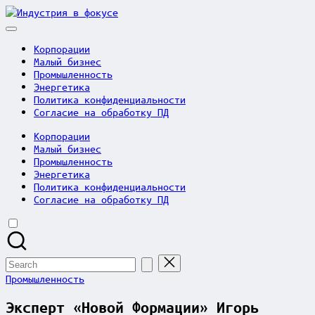
Skip
Индустрия
to
в
content
фокусе
Корпорации
Малый бизнес
Промышленность
Энергетика
Политика конфиденциальности
Согласие на обработку ПД
Корпорации
Малый бизнес
Промышленность
Энергетика
Политика конфиденциальности
Согласие на обработку ПД
Search
for:
Posted
Промышленность
in
Эксперт «Новой Формации» Игорь