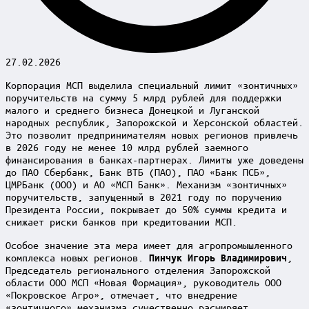
27.02.2026
Корпорация МСП выделила специальный лимит «зонтичных»
поручительств на сумму 5 млрд рублей для поддержки
малого и среднего бизнеса Донецкой и Луганской
народных республик, Запорожской и Херсонской областей.
Это позволит предпринимателям новых регионов привлечь
в 2026 году не менее 10 млрд рублей заемного
финансирования в банках-партнерах. Лимиты уже доведены
до ПАО Сбербанк, Банк ВТБ (ПАО), ПАО «Банк ПСБ»,
ЦМРБанк (ООО) и АО «МСП Банк». Механизм «зонтичных»
поручительств, запущенный в 2021 году по поручению
Президента России, покрывает до 50% суммы кредита и
снижает риски банков при кредитовании МСП.
Особое значение эта мера имеет для агропромышленного
комплекса новых регионов.
,
Пинчук Игорь Владимирович
Председатель регионального отделения Запорожской
области ООО МСП «Новая Формация», руководитель ООО
«Покровское Агро», отмечает, что внедрение
«зонтичного» механизма существенно расширяет