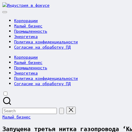
Skip
Индустрия
to
в
content
фокусе
Корпорации
Малый бизнес
Промышленность
Энергетика
Политика конфиденциальности
Согласие на обработку ПД
Корпорации
Малый бизнес
Промышленность
Энергетика
Политика конфиденциальности
Согласие на обработку ПД
Search
for:
Posted
Малый бизнес
in
Запущена третья нитка газопровода ‘К