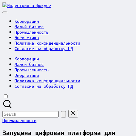
Skip
Индустрия
to
в
content
фокусе
Корпорации
Малый бизнес
Промышленность
Энергетика
Политика конфиденциальности
Согласие на обработку ПД
Корпорации
Малый бизнес
Промышленность
Энергетика
Политика конфиденциальности
Согласие на обработку ПД
Search
for:
Posted
Промышленность
in
Запущена цифровая платформа для