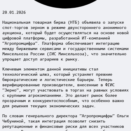
20.01.2026
Национальная товарная биржа (НТБ) объявила о запуске
спот-торгов зерном в режиме двухстороннего анонимного
аукциона, который будет осуществляться на основе новой
цифровой платформы, разработанной ИТ-компанией
“Агропромцифра”. Платформа обеспечивает интеграцию
между биржевыми сервисами и государственными системами
Минсельхоза России (ГИС Минсельхоза), что значительно
упрощает доступ аграриев к рынку.
Ключевым элементом данной инициативы стал
технологический шлюз, который устраняет прежние
бюрократические и логистические барьеры. Теперь
верифицированные производители, внесенные в ФГИС
“Зерно”, могут участвовать в торгах на равных условиях
с крупными агрокомпаниями. Это делает рынок более
прозрачным и конкурентоспособным, что особенно важно
для решения текущих экономических задач.
По словам генерального директора “Агропромцифры” Ольги
Чебуниной, такая интеграция позволит снизить
репутационные и финансовые риски для всех участников