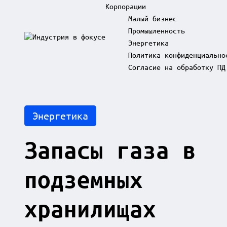
Корпорации
Малый бизнес
Промышленность
Skip
Энергетика
to
И
content
Политика конфиденциально
н
д
Согласие на обработку ПД
у
с
т
р
Posted
Энергетика
и
in
я
в
Запасы газа в
ф
о
к
подземных
у
с
е
хранилищах