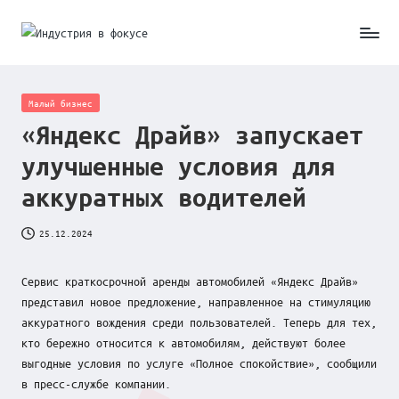
Skip
И
to
content
н
Posted
Малый бизнес
д
in
«Яндекс Драйв» запускает
у
улучшенные условия для
с
аккуратных водителей
т
25.12.2024
р
и
Сервис краткосрочной аренды автомобилей «Яндекс Драйв»
я
представил новое предложение, направленное на стимуляцию
аккуратного вождения среди пользователей. Теперь для тех,
в
кто бережно относится к автомобилям, действуют более
ф
выгодные условия по услуге «Полное спокойствие», сообщили
в пресс-службе компании.