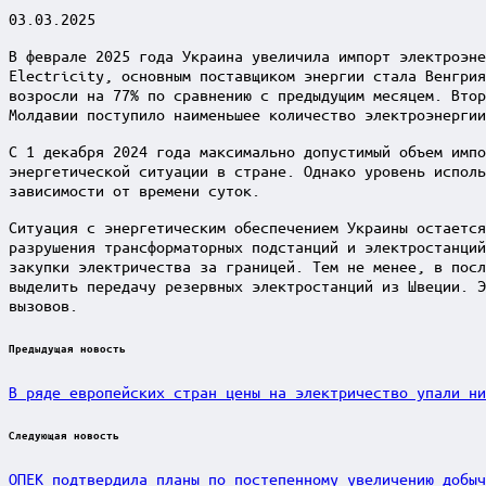
03.03.2025
В феврале 2025 года Украина увеличила импорт электроэне
Electricity, основным поставщиком энергии стала Венгрия
возросли на 77% по сравнению с предыдущим месяцем. Втор
Молдавии поступило наименьшее количество электроэнергии
С 1 декабря 2024 года максимально допустимый объем импо
энергетической ситуации в стране. Однако уровень исполь
зависимости от времени суток.
Ситуация с энергетическим обеспечением Украины остается
разрушения трансформаторных подстанций и электростанций
закупки электричества за границей. Тем не менее, в посл
выделить передачу резервных электростанций из Швеции. Э
вызовов.
Post
Предыдущая новость
navigation
В ряде европейских стран цены на электричество упали ни
Следующая новость
ОПЕК подтвердила планы по постепенному увеличению добыч