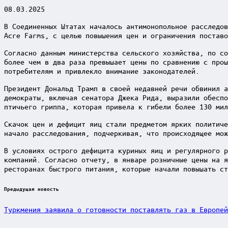
08.03.2025
В Соединенных Штатах началось антимонопольное расследов
Acre Farms, с целью повышения цен и ограничения поставо
Согласно данным министерства сельского хозяйства, по со
более чем в два раза превышает цены по сравнению с прош
потребителям и привлекло внимание законодателей.
Президент Дональд Трамп в своей недавней речи обвинил а
демократы, включая сенатора Джека Рида, выразили обеспо
птичьего гриппа, которая привела к гибели более 130 мил
Скачок цен и дефицит яиц стали предметом ярких политиче
начало расследования, подчеркивая, что происходящее мож
В условиях острого дефицита куриных яиц и регулярного р
компаний. Согласно отчету, в январе розничные цены на я
ресторанах быстрого питания, которые начали повышать ст
Post
Предыдущая новость
navigation
Туркмения заявила о готовности поставлять газ в Европей