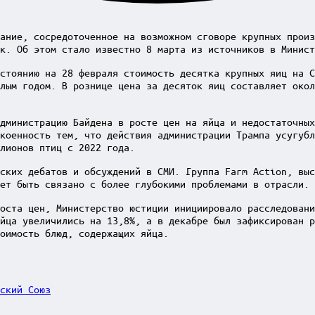
ание, сосредоточенное на возможном сговоре крупных произ
к. Об этом стало известно 8 марта из источников в Минист
стоянию на 28 февраля стоимость десятка крупных яиц на С
лым годом. В рознице цена за десяток яиц составляет окол
дминистрацию Байдена в росте цен на яйца и недостаточны
коенность тем, что действия администрации Трампа усугубл
лионов птиц с 2022 года.
ских дебатов и обсуждений в СМИ. Группа Farm Action, выс
ет быть связано с более глубокими проблемами в отрасли.
оста цен, Министерство юстиции инициировало расследовани
йца увеличились на 13,8%, а в декабре был зафиксирован р
оимость блюд, содержащих яйца.
ский Союз