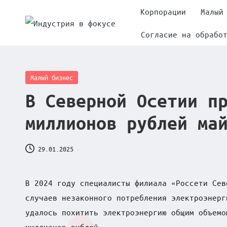
Корпорации
Малый
Skip
Согласие на обрабо
И
to
content
н
Posted
Малый бизнес
д
in
В Северной Осетии п
у
миллионов рублей ма
с
т
29.01.2025
р
В 2024 году специалисты филиала «Россети Сев
и
случаев незаконного потребления электроэнерг
удалось похитить электроэнергию общим объемо
я
миллионов рублей.