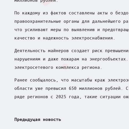
в
По каждому из фактов составлены акты о бездо
ф
правоохранительные органы для дальнейшего ра
что усиливают меры по выявлению и предотвращ
о
качество и надежность электроснабжения.
к
Деятельность майнеров создает риск превышени
у
нарушениям и даже пожарам на энергообъектах.
электросетевого комплекса региона.
с
Ранее сообщалось, что масштабы краж электроэ
е
области уже превысил 650 миллионов рублей. С
ряде регионов с 2025 года, такие ситуации ож
Post
Предыдущая новость