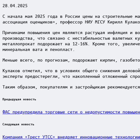
28.04.2025
С начала мая 2025 года в России цены на строительные ма
ассоциация оценщиков», профессор НИУ МГСУ Кирилл Кулако
Причинами повышения цен являются растущая инфляция и во
производства, что связано с нестабильностью валютных ку
металлопрокат подорожает на 12-16%. Кроме того, увеличе
минеральная вата и пенопласт.
Меньше всего, по прогнозам, подорожают кирпич, газобето
Кулаков отметил, что в условиях общего снижения деловой
эксперты предостерегли, что накопленный отложенный спро
Таким образом, покупателям и застройщикам рекомендуется
Post
Предыдущая новость
navigation
ФАС предупредила торговые сети о недопустимости повышен
Следующая новость
Компания «Трест УТСС» внедряет инновационные технологии