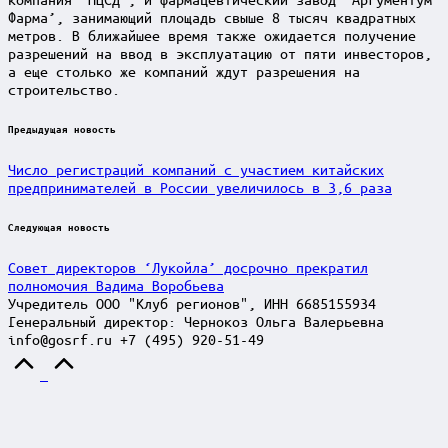
Фарма’, занимающий площадь свыше 8 тысяч квадратных
метров. В ближайшее время также ожидается получение
разрешений на ввод в эксплуатацию от пяти инвесторов,
а еще столько же компаний ждут разрешения на
строительство.
Post
Предыдущая новость
navigation
Число регистраций компаний с участием китайских
предпринимателей в России увеличилось в 3,6 раза
Следующая новость
Совет директоров ‘Лукойла’ досрочно прекратил
полномочия Вадима Воробьева
Учредитель ООО "Клуб регионов", ИНН 6685155934
Генеральный директор: Чернокоз Ольга Валерьевна
info@gosrf.ru +7 (495) 920-51-49
Scroll
to
Top