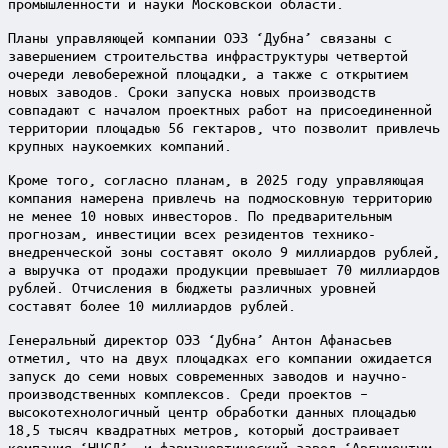
промышленности и науки Московской области.
Планы управляющей компании ОЭЗ ‘Дубна’ связаны с
завершением строительства инфраструктуры четвертой
очереди левобережной площадки, а также с открытием
новых заводов. Сроки запуска новых производств
совпадают с началом проектных работ на присоединенной
территории площадью 56 гектаров, что позволит привлечь
крупных наукоемких компаний.
Кроме того, согласно планам, в 2025 году управляющая
компания намерена привлечь на подмосковную территорию
не менее 10 новых инвесторов. По предварительным
прогнозам, инвестиции всех резидентов технико-
внедренческой зоны составят около 9 миллиардов рублей,
а выручка от продажи продукции превышает 70 миллиардов
рублей. Отчисления в бюджеты различных уровней
составят более 10 миллиардов рублей.
Генеральный директор ОЭЗ ‘Дубна’ Антон Афанасьев
отметил, что на двух площадках его компании ожидается
запуск до семи новых современных заводов и научно-
производственных комплексов. Среди проектов –
высокотехнологичный центр обработки данных площадью
18,5 тысяч квадратных метров, который достраивает
компания ‘НЦСД’, и фармацевтический завод ‘Аргументум