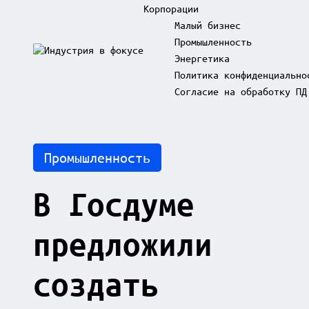
Корпорации
Малый бизнес
Промышленность
Skip
Энергетика
to
И
content
Политика конфиденциально
н
д
Согласие на обработку ПД
у
с
т
р
Posted
Промышленность
и
in
я
в
В Госдуме
ф
о
к
предложили
у
с
е
создать