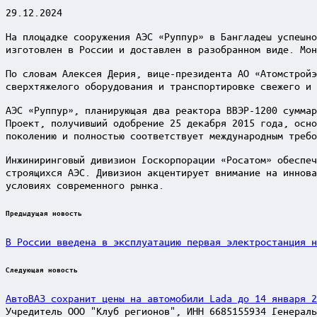
29.12.2024
На площадке сооружения АЭС «Руппур» в Бангладеш успешно
изготовлен в России и доставлен в разобранном виде. Мон
По словам Алексея Дерия, вице-президента АО «Атомстройэ
сверхтяжелого оборудования и транспортировке свежего и 
АЭС «Руппур», планирующая два реактора ВВЭР-1200 суммар
Проект, получивший одобрение 25 декабря 2015 года, осно
поколению и полностью соответствует международным треб
Инжиниринговый дивизион Госкорпорации «Росатом» обеспеч
строящихся АЭС. Дивизион акцентирует внимание на иннова
условиях современного рынка.
Post
Предыдущая новость
navigation
В России введена в эксплуатацию первая электростанция н
Следующая новость
АвтоВАЗ сохранит цены на автомобили Lada до 14 января 2
Учредитель ООО "Клуб регионов", ИНН 6685155934 Генераль