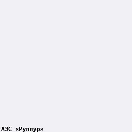
 АЭС «Руппур»