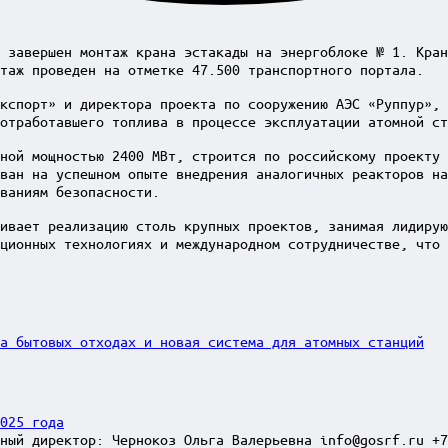
 завершен монтаж крана эстакады на энергоблоке № 1. Кран
таж проведен на отметке 47.500 транспортного портала.
кспорт» и директора проекта по сооружению АЭС «Руппур», 
отработавшего топлива в процессе эксплуатации атомной ст
ной мощностью 2400 МВт, строится по российскому проекту
ван на успешном опыте внедрения аналогичных реакторов на
ованиям безопасности.
ивает реализацию столь крупных проектов, занимая лидирую
ционных технологиях и международном сотрудничестве, что 
а бытовых отходах и новая система для атомных станций
025 года
ный директор: Чернокоз Ольга Валерьевна info@gosrf.ru +7