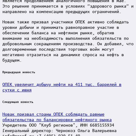
является продолжением аналогичного повышения в мае.
Это решение принимается в условиях “здорового рынка” и
направлено на компенсацию предыдущих ограничений.
Новак также призвал участники OПEK активно соблюдать
уровни добычи и принимать равноправное участие в
обеспечении баланса на нефтяном рынке, обратив
внимание на необходимость выполнения обязательств по
добровольным сокращениям производства. Он добавил, что
долговременные последствия торговых войн могут
негативно отразиться на динамике спроса на нефть в
будущем.
Post
Предыдущая новость
navigation
ОПЕК увеличит добычу нефти на 411 тыс. баррелей в
сутки с июня
Следующая новость
Новак призвал страны ОПЕК соблюдать равные
обязательства по балансировке нефтяного рынка
Учредитель ООО "Клуб регионов", ИНН 6685155934
Генеральный директор: Чернокоз Ольга Валерьевна
info@gosrf.ru +7 (495) 920-51-49