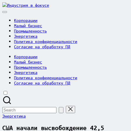
Skip
Индустрия
to
в
content
фокусе
Корпорации
Малый бизнес
Промышленность
Энергетика
Политика конфиденциальности
Согласие на обработку ПД
Корпорации
Малый бизнес
Промышленность
Энергетика
Политика конфиденциальности
Согласие на обработку ПД
Search
for:
Posted
Энергетика
in
США начали высвобождение 42,5