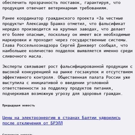
обеспечить прозрачность поставок, гарантируя, что
продукция отвечает ветеринарным требованиям.
Ранее координатор гражданского проекта «За честные
продукты» Александр Бражко отметил, что фальсификат
нередко производится на крупных заводах, что делает
его более опасным, поскольку он имеет все необходимые
маркировки и проходит через государственные системы.
Глава Россельхознадзора Сергей Данкверт сообщал, что
наибольшее количество подделок выявляется именно среди
сливочного масла.
Эксперты связывают рост фальсифицированной продукции с
высокой конкуренцией на рынке госзакупок и отсутствием
эффективного контроля. Общественная палата России уже
выступила с инициативой о введении уголовной
ответственности за подделку продуктов питания,
подчеркивая возможную угрозу для здоровья граждан.
Post
Предыдущая новость
navigation
Цены на электроэнергию в странах Балтии удвоились
после отключения от БРЭЛЛ
Следующая новость