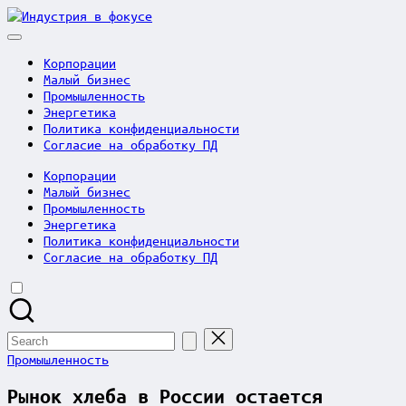
Skip
Индустрия
to
в
content
фокусе
Корпорации
Малый бизнес
Промышленность
Энергетика
Политика конфиденциальности
Согласие на обработку ПД
Корпорации
Малый бизнес
Промышленность
Энергетика
Политика конфиденциальности
Согласие на обработку ПД
Search
for:
Posted
Промышленность
in
Рынок хлеба в России остается