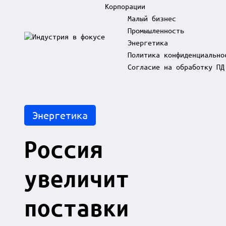
Корпорации
Малый бизнес
Промышленность
Skip
Энергетика
to
И
content
Политика конфиденциально
н
д
Согласие на обработку ПД
у
с
т
р
Posted
Энергетика
и
in
я
в
Россия
ф
о
к
увеличит
у
с
е
поставки