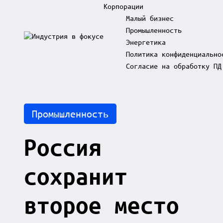
Корпорации
Малый бизнес
Промышленность
Skip
Энергетика
to
И
content
Политика конфиденциально
н
д
Согласие на обработку ПД
у
с
т
р
Posted
Промышленность
и
in
я
в
Россия
ф
о
к
сохранит
у
с
е
второе место