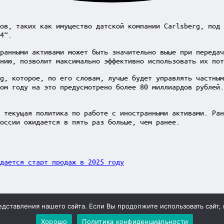
ов, таких как имущество датской компании Carlsberg, под 
4”.
ранными активами может быть значительно выше при передач
нию, позволит максимально эффективно использовать их пот
g, которое, по его словам, лучше будет управлять частным
ом году на это предусмотрено более 80 миллиардов рублей.
 текущая политика по работе с иностранными активами. Ран
оссии ожидается в пять раз больше, чем ранее.
дается старт продаж в 2025 году
сах
ставления нашего сайта. Если Вы продолжите использовать сайт, м
ный директор: Чернокоз Ольга Валерьевна info@gosrf.ru +7
Хорошо
Политика конфиденциальности