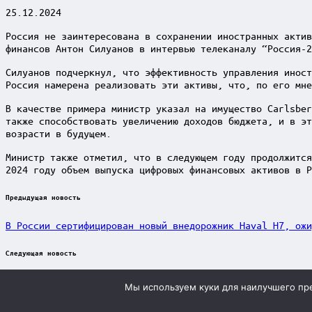
25.12.2024
Россия не заинтересована в сохранении иностранных актив
финансов Антон Силуанов в интервью телеканалу “Россия-2
Силуанов подчеркнул, что эффективность управления иност
Россия намерена реализовать эти активы, что, по его мне
В качестве примера министр указал на имущество Carlsber
также способствовать увеличению доходов бюджета, и в эт
возрасти в будущем.
Министр также отметил, что в следующем году продолжится
2024 году объем выпуска цифровых финансовых активов в Р
Post
Предыдущая новость
navigation
В России сертифицирован новый внедорожник Haval H7, ожи
Следующая новость
Россияне все активнее покупают автомобили на маркетплей
Мы используем куки для наилучшего пред
Учредитель ООО "Клуб регионов", ИНН 6685155934 Генераль
Scroll