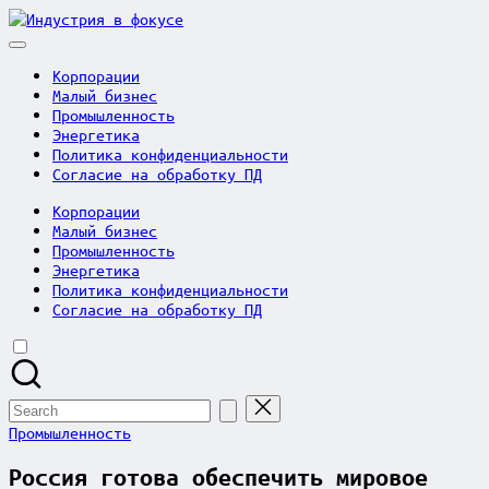
Skip
Индустрия
to
в
content
фокусе
Корпорации
Малый бизнес
Промышленность
Энергетика
Политика конфиденциальности
Согласие на обработку ПД
Корпорации
Малый бизнес
Промышленность
Энергетика
Политика конфиденциальности
Согласие на обработку ПД
Search
for:
Posted
Промышленность
in
Россия готова обеспечить мировое