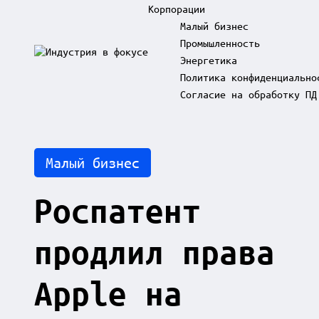
Корпорации
Малый бизнес
Промышленность
Skip
Энергетика
to
И
content
Политика конфиденциально
н
д
Согласие на обработку ПД
у
с
т
р
Posted
Малый бизнес
и
in
я
в
Роспатент
ф
о
к
продлил права
у
с
е
Apple на