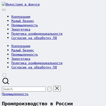
Skip
Индустрия
to
в
content
фокусе
Корпорации
Малый бизнес
Промышленность
Энергетика
Политика конфиденциальности
Согласие на обработку ПД
Корпорации
Малый бизнес
Промышленность
Энергетика
Политика конфиденциальности
Согласие на обработку ПД
Search
for:
Posted
Промышленность
in
Промпроизводство в России