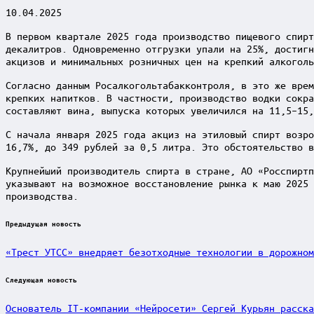
10.04.2025
В первом квартале 2025 года производство пищевого спирт
декалитров. Одновременно отгрузки упали на 25%, достигн
акцизов и минимальных розничных цен на крепкий алкоголь
Согласно данным Росалкогольтабакконтроля, в это же врем
крепких напитков. В частности, производство водки сокра
составляют вина, выпуска которых увеличился на 11,5–15,
С начала января 2025 года акциз на этиловый спирт возро
16,7%, до 349 рублей за 0,5 литра. Это обстоятельство в
Крупнейший производитель спирта в стране, АО «Росспиртп
указывают на возможное восстановление рынка к маю 2025 
производства.
Post
Предыдущая новость
navigation
«Трест УТСС» внедряет безотходные технологии в дорожном
Следующая новость
Основатель IT-компании «Нейросети» Сергей Курьян расска