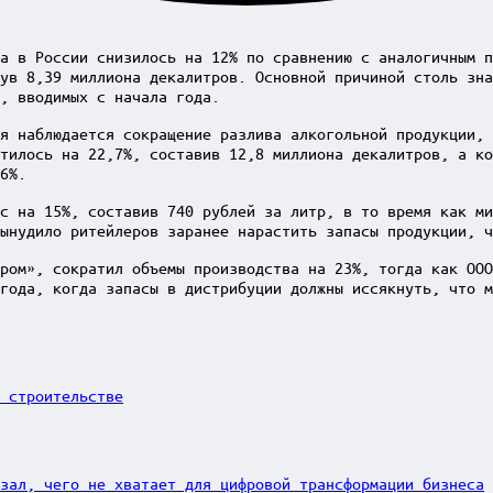
а в России снизилось на 12% по сравнению с аналогичным п
ув 8,39 миллиона декалитров. Основной причиной столь зна
, вводимых с начала года.
я наблюдается сокращение разлива алкогольной продукции, 
тилось на 22,7%, составив 12,8 миллиона декалитров, а ко
6%.
с на 15%, составив 740 рублей за литр, в то время как ми
ынудило ритейлеров заранее нарастить запасы продукции, ч
ром», сократил объемы производства на 23%, тогда как ООО
года, когда запасы в дистрибуции должны иссякнуть, что м
 строительстве
зал, чего не хватает для цифровой трансформации бизнеса