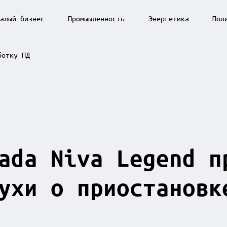
алый бизнес
Промышленность
Энергетика
Пол
ботку ПД
ada Niva Legend п
ухи о приостановк