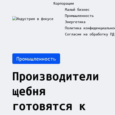
Корпорации
Малый бизнес
Промышленность
Skip
Энергетика
to
И
content
Политика конфиденциально
н
д
Согласие на обработку ПД
у
с
т
р
Posted
Промышленность
и
in
я
в
Производители
ф
о
к
щебня
у
с
е
готовятся к