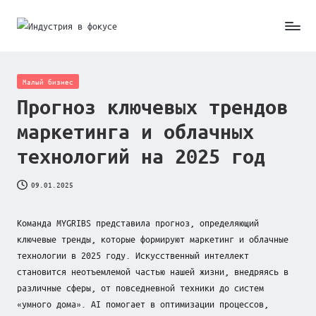
Skip
И
to
content
н
Posted
Малый бизнес
д
in
Прогноз ключевых трендов
у
маркетинга и облачных
с
технологий на 2025 год
т
09.01.2025
р
и
Команда MYGRIBS представила прогноз, определяющий
я
ключевые тренды, которые формируют маркетинг и облачные
технологии в 2025 году. Искусственный интеллект
в
становится неотъемлемой частью нашей жизни, внедряясь в
ф
различные сферы, от повседневной техники до систем
«умного дома». AI помогает в оптимизации процессов,