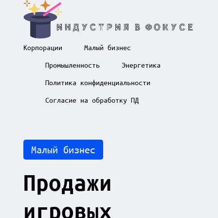
Skip
И
to
Корпорации
Малый бизнес
content
н
д
Промышленность
Энергетика
у
с
Политика конфиденциальности
т
Согласие на обработку ПД
р
и
я
в
ф
Posted
Малый бизнес
о
in
к
у
Продажи
с
е
игровых