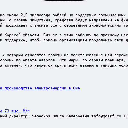
но около 2,5 миллиарда рублей на поддержку промышленных 
ны.По словам Мишустина, средства будут направлены на фин
й продолжает сталкиваться с серьезными экономическими т
й Курской области. Бизнес в этих районах по-прежнему нах
м поддержку, чтобы помочь организациям продолжить свою д
 к которым относятся гранты на восстановление или переме
срочки по уплате налогов. Эти меры, по словам премьера, 
я жителей, что является критически важным в текущих усло
в производстве электроэнергии в США
а 73 тыс. б/с
ный директор: Чернокоз Ольга Валерьевна info@gosrf.ru +7