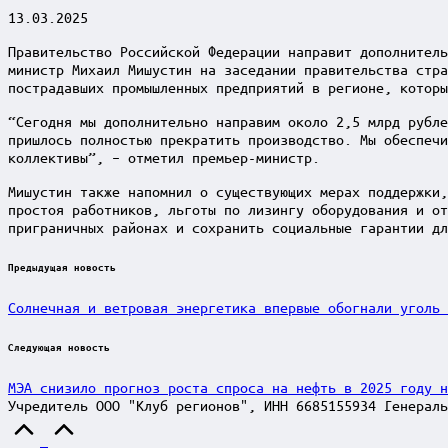
13.03.2025
Правительство Российской Федерации направит дополнитель
министр Михаил Мишустин на заседании правительства стра
пострадавших промышленных предприятий в регионе, которы
“Сегодня мы дополнительно направим около 2,5 млрд рубле
пришлось полностью прекратить производство. Мы обеспечи
коллективы”, – отметил премьер-министр.
Мишустин также напомнил о существующих мерах поддержки,
простоя работников, льготы по лизингу оборудования и от
приграничных районах и сохранить социальные гарантии дл
Post
Предыдущая новость
navigation
Солнечная и ветровая энергетика впервые обогнали уголь 
Следующая новость
МЭА снизило прогноз роста спроса на нефть в 2025 году н
Учредитель ООО "Клуб регионов", ИНН 6685155934 Генераль
Scroll
to