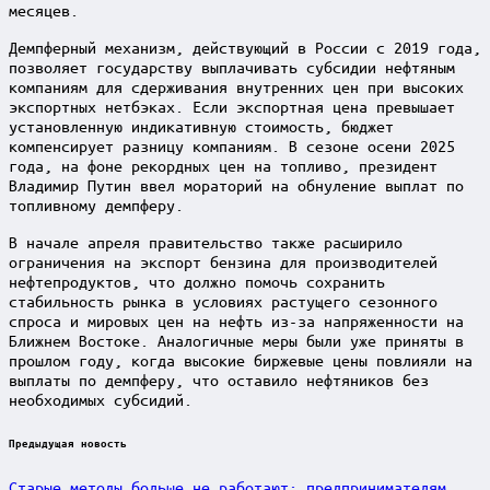
месяцев.
Демпферный механизм, действующий в России с 2019 года,
позволяет государству выплачивать субсидии нефтяным
компаниям для сдерживания внутренних цен при высоких
экспортных нетбэках. Если экспортная цена превышает
установленную индикативную стоимость, бюджет
компенсирует разницу компаниям. В сезоне осени 2025
года, на фоне рекордных цен на топливо, президент
Владимир Путин ввел мораторий на обнуление выплат по
топливному демпферу.
В начале апреля правительство также расширило
ограничения на экспорт бензина для производителей
нефтепродуктов, что должно помочь сохранить
стабильность рынка в условиях растущего сезонного
спроса и мировых цен на нефть из-за напряженности на
Ближнем Востоке. Аналогичные меры были уже приняты в
прошлом году, когда высокие биржевые цены повлияли на
выплаты по демпферу, что оставило нефтяников без
необходимых субсидий.
Post
Предыдущая новость
navigation
Старые методы больше не работают: предпринимателям