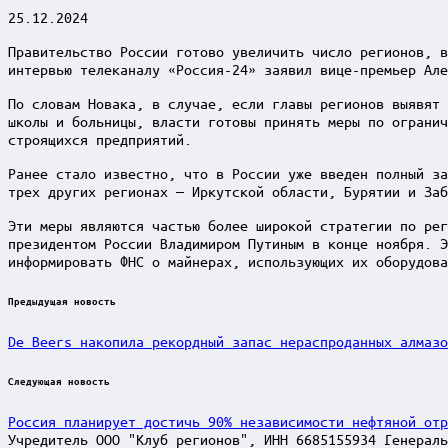
25.12.2024
Правительство России готово увеличить число регионов, в
интервью телеканалу «Россия-24» заявил вице-премьер Але
По словам Новака, в случае, если главы регионов выявят 
школы и больницы, власти готовы принять меры по огранич
строящихся предприятий.
Ранее стало известно, что в России уже введен полный за
трех других регионах — Иркутской области, Бурятии и Заб
Эти меры являются частью более широкой стратегии по рег
президентом России Владимиром Путиным в конце ноября. Э
информировать ФНС о майнерах, использующих их оборудова
Post
Предыдущая новость
navigation
De Beers накопила рекордный запас нераспроданных алмазо
Следующая новость
Россия планирует достичь 90% независимости нефтяной отр
Учредитель ООО "Клуб регионов", ИНН 6685155934 Генераль