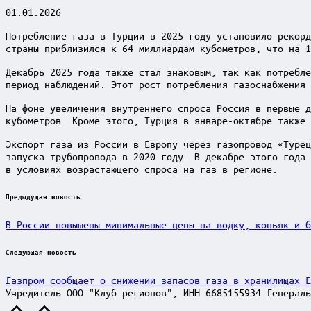
01.01.2026
Потребление газа в Турции в 2025 году установило рекорд
страны приблизился к 64 миллиардам кубометров, что на 
Декабрь 2025 года также стал знаковым, так как потребле
период наблюдений. Этот рост потребления газоснабжения 
На фоне увеличения внутреннего спроса Россия в первые д
кубометров. Кроме этого, Турция в январе-октябре также 
Экспорт газа из России в Европу через газопровод «Турец
запуска трубопровода в 2020 году. В декабре этого года 
в условиях возрастающего спроса на газ в регионе.
Post
Предыдущая новость
navigation
В России повышены минимальные цены на водку, коньяк и б
Следующая новость
Газпром сообщает о снижении запасов газа в хранилищах Е
Учредитель ООО "Клуб регионов", ИНН 6685155934 Генераль
Scroll