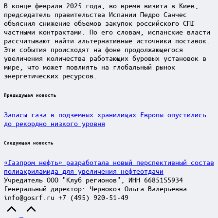
В конце февраля 2025 года, во время визита в Киев,
председатель правительства Испании Педро Санчес
объяснил снижение объемов закупок российского СПГ
частными контрактами. По его словам, испанские власти
рассчитывают найти альтернативные источники поставок.
Эти события происходят на фоне продолжающегося
увеличения количества работающих буровых установок в
мире, что может повлиять на глобальный рынок
энергетических ресурсов.
Post
Предыдущая новость
navigation
Запасы газа в подземных хранилищах Европы опустились
до рекордно низкого уровня
Следующая новость
«Газпром нефть» разработала новый перспективный состав
полиакриламида для увеличения нефтеотдачи
Учредитель ООО "Клуб регионов", ИНН 6685155934
Генеральный директор: Чернокоз Ольга Валерьевна
info@gosrf.ru +7 (495) 920-51-49
Scroll
to