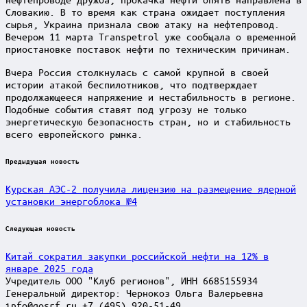
Словакию. В то время как страна ожидает поступления
сырья, Украина признала свою атаку на нефтепровод.
Вечером 11 марта Transpetrol уже сообщала о временной
приостановке поставок нефти по техническим причинам.
Вчера Россия столкнулась с самой крупной в своей
истории атакой беспилотников, что подтверждает
продолжающееся напряжение и нестабильность в регионе.
Подобные события ставят под угрозу не только
энергетическую безопасность стран, но и стабильность
всего европейского рынка.
Post
Предыдущая новость
navigation
Курская АЭС-2 получила лицензию на размещение ядерной
установки энергоблока №4
Следующая новость
Китай сократил закупки российской нефти на 12% в
январе 2025 года
Учредитель ООО "Клуб регионов", ИНН 6685155934
Генеральный директор: Чернокоз Ольга Валерьевна
info@gosrf.ru +7 (495) 920-51-49