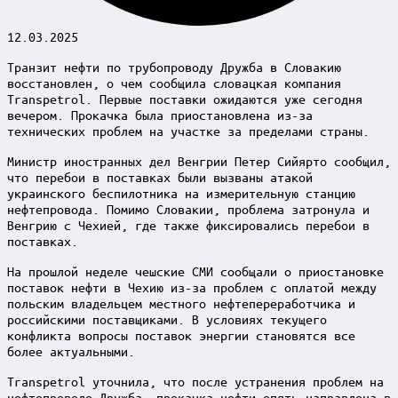
12.03.2025
Транзит нефти по трубопроводу Дружба в Словакию
восстановлен, о чем сообщила словацкая компания
Transpetrol. Первые поставки ожидаются уже сегодня
вечером. Прокачка была приостановлена из-за
технических проблем на участке за пределами страны.
Министр иностранных дел Венгрии Петер Сийярто сообщил,
что перебои в поставках были вызваны атакой
украинского беспилотника на измерительную станцию
нефтепровода. Помимо Словакии, проблема затронула и
Венгрию с Чехией, где также фиксировались перебои в
поставках.
На прошлой неделе чешские СМИ сообщали о приостановке
поставок нефти в Чехию из-за проблем с оплатой между
польским владельцем местного нефтепереработчика и
российскими поставщиками. В условиях текущего
конфликта вопросы поставок энергии становятся все
более актуальными.
Transpetrol уточнила, что после устранения проблем на
нефтепроводе Дружба, прокачка нефти опять направлена в