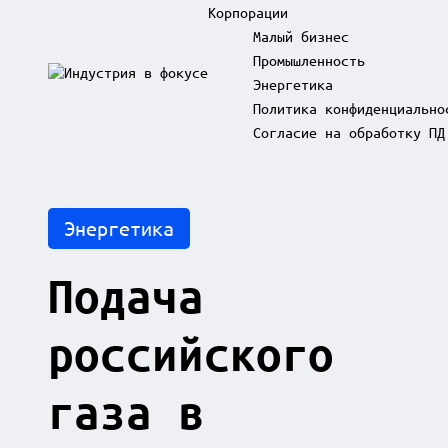
Корпорации
Малый бизнес
Промышленность
Skip
Энергетика
to
И
content
Политика конфиденциально
н
д
Согласие на обработку ПД
у
с
т
р
Posted
Энергетика
и
in
я
в
Подача
ф
о
к
российского
у
с
е
газа в