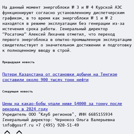
На данный момент энергоблоки № 3 и № 4 Курской АЭС
функционируют согласно установленному диспетчерским
графиком, в то время как энергоблоки № 1 и № 2
находятся в режиме эксплуатации без генерации из-за
истечения срока работы. Генеральный директор
“Росатома” Алексей Лихачев отметил, что переход
первого энергоблока в опытно-промышленную эксплуатацию
свидетельствует о значительном достижении и подготовку
к полноценному вводу в строй.
Post
Предыдущая новость
navigation
Потери Казахстана от остановки добычи на Тенгизе
составили около 900 тысяч тонн нефти
Следующая новость
Цены на какао-бобы упали ниже $4000 за тонну после
рекорда в 2024 году
Учредитель ООО "Клуб регионов", ИНН 6685155934
Генеральный директор: Чернокоз Ольга Валерьевна
info@gosrf.ru +7 (495) 920-51-49
Scroll