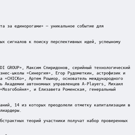
та за единорогами» — уникальное событие для
ых сигналов к поиску перспективных идей, успешному
DI GROUP», Максим Спиридонов, серийный технологический
изнес-школы «Синергия», Егор Рудометкин, астрофизик и
а «CHICKo», Артем Рошиор, основатель международного
ь Академии автономных управленцев A-Players, Михаил
«Мозгобойня», и Елизавета Роменская, генеральный
аний, 14 из которых преодолели отметку капитализации в
лиардеры.
бстрактных теорий участники получат набор проверенных