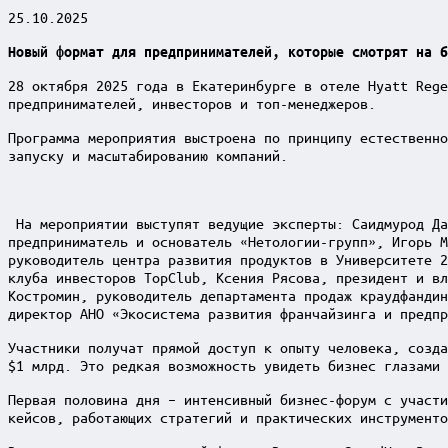
25.10.2025
Новый формат для предпринимателей, которые смотрят на б
28 октября 2025 года в Екатеринбурге в отеле Hyatt Rege
предпринимателей, инвесторов и топ-менеджеров.
Программа мероприятия выстроена по принципу естественно
запуску и масштабированию компаний.
На мероприятии выступят ведущие эксперты: Саидмурод Да
предприниматель и основатель «Нетологии-групп», Игорь М
руководитель центра развития продуктов в Университете 2
клуба инвесторов TopClub, Ксения Рясова, президент и вл
Костромин, руководитель департамента продаж краудфандин
директор АНО «Экосистема развития франчайзинга и предпр
Участники получат прямой доступ к опыту человека, созда
$1 млрд. Это редкая возможность увидеть бизнес глазами 
Первая половина дня – интенсивный бизнес-форум с участи
кейсов, работающих стратегий и практических инструменто