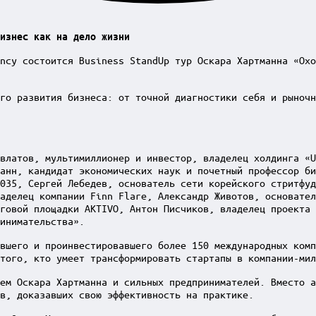
изнес как на дело жизни
ncy состоится Business StandUp тур Оскара Хартманна «Охо
го развития бизнеса: от точной диагностики себя и рыночн
влатов, мультимиллионер и инвестор, владелец холдинга «U
анн, кандидат экономических наук и почетный профессор б
035, Сергей Лебедев, основатель сети корейского стритфуд
аделец компании Finn Flare, Александр Животов, основател
говой площадки AKTIVO, Антон Писчиков, владелец проекта 
инимательства».
вшего и проинвестировавшего более 150 международных комп
того, кто умеет трансформировать стартапы в компании-мил
ем Оскара Хартманна и сильных предпринимателей. Вместо а
в, доказавших свою эффективность на практике.