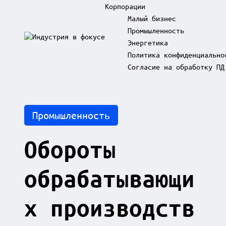
Корпорации
Малый бизнес
Промышленность
Skip
Энергетика
to
И
content
Политика конфиденциально
н
д
Согласие на обработку ПД
у
с
т
р
Posted
Промышленность
и
in
я
в
Обороты
ф
о
к
обрабатывающи
у
с
е
х производств