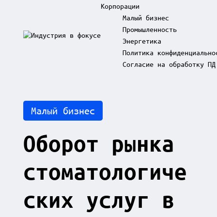
Корпорации
Малый бизнес
Промышленность
Skip
Энергетика
to
И
content
Политика конфиденциально
н
д
Согласие на обработку ПД
у
с
т
р
Posted
Малый бизнес
и
in
я
в
Оборот рынка
ф
о
к
стоматологиче
у
с
е
ских услуг в