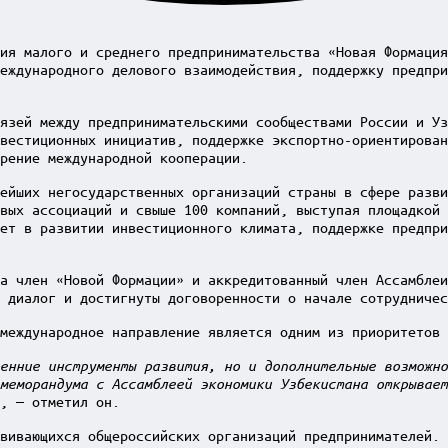
ия малого и среднего предпринимательства «Новая Формация
еждународного делового взаимодействия, поддержку предпри
язей между предпринимательскими сообществами России и Уз
вестиционных инициатив, поддержке экспортно-ориентирован
рение международной кооперации.
нейших негосударственных организаций страны в сфере разви
евых ассоциаций и свыше 100 компаний, выступая площадкой 
ет в развитии инвестиционного климата, поддержке предпри
ла член «Новой Формации» и аккредитованный член Ассамбле
 диалог и достигнуты договоренности о начале сотрудничес
международное направление является одним из приоритетов 
енние инструменты развития, но и дополнительные возможно
меморандума с Ассамблеей экономики Узбекистана открывает
, — отметил он.
вивающихся общероссийских организаций предпринимателей. 