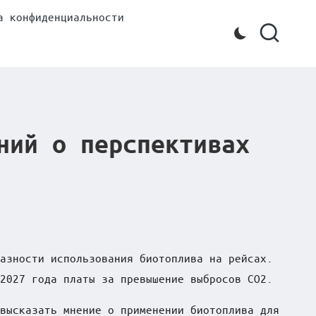
а конфиденциальности
ний о перспективах
азности использования биотоплива на рейсах.
2027 года платы за превышение выбросов CO2.
высказать мнение о применении биотоплива для