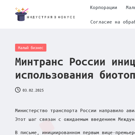
Корпорации
Мал
Skip
Согласие на обра
И
to
content
н
Posted
Малый бизнес
д
in
Минтранс России ини
у
использования биото
с
03.02.2025
т
р
Министерство транспорта России направило ави
и
Этот шаг связан с ожидаемым введением Междун
я
В письме, инициированном первым вице-премьер