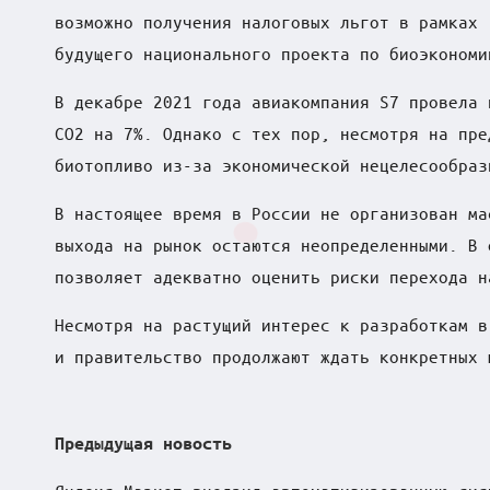
возможно получения налоговых льгот в рамках 
в
будущего национального проекта по биоэкономи
ф
В декабре 2021 года авиакомпания S7 провела 
о
CO2 на 7%. Однако с тех пор, несмотря на пре
биотопливо из-за экономической нецелесообраз
к
В настоящее время в России не организован ма
у
выхода на рынок остаются неопределенными. В 
с
позволяет адекватно оценить риски перехода н
е
Несмотря на растущий интерес к разработкам в
и правительство продолжают ждать конкретных 
Post
Предыдущая новость