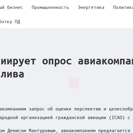
ый бизнес
Промышленность
Энергетика
Политик
ботку ПД
циирует опрос авиакомпа
плива
акомпаниям запрос об оценке перспектив и целесообр
ародной организацией гражданской авиации (ICAO) с 
ом Денисом Мантуровым, авиакомпаниям предлагается 